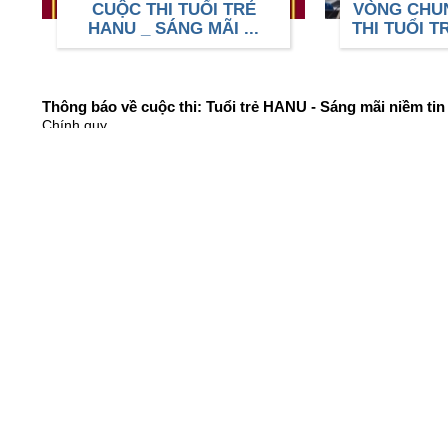
CUỘC THI TUỔI TRẺ
VÒNG CHU
HANU _ SÁNG MÃI ...
THI TUỔI T
Thông báo về cuộc thi: Tuổi trẻ HANU - Sáng mãi niềm ti
Chính quy
LỄ KẾT NẠP ĐẢNG VIÊN
Chính quy
THÔNG BÁO
Lịch đăng ký học phần học kỳ 1 năm học 2026-2027 hình t
Kết quả phúc khảo thi kết thúc học phần Hệ VLVH, VB2, Từ 
Kết quả phúc khảo thi kết thúc học phần: Lịch sử Đảng cộ