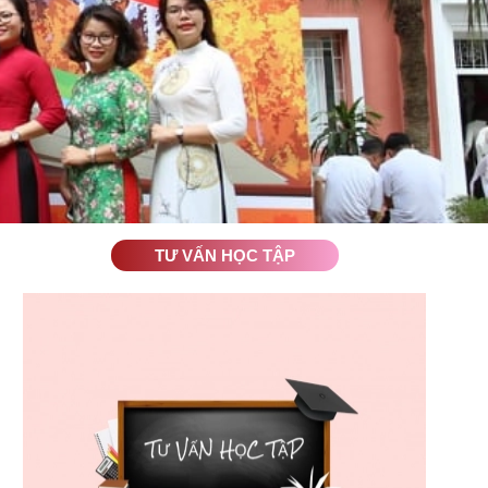
TƯ VẤN HỌC TẬP